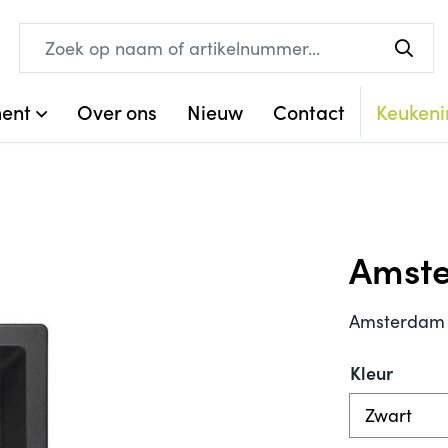
ment
Over ons
Nieuw
Contact
Keukeni
Amst
Amsterdam
Kleur