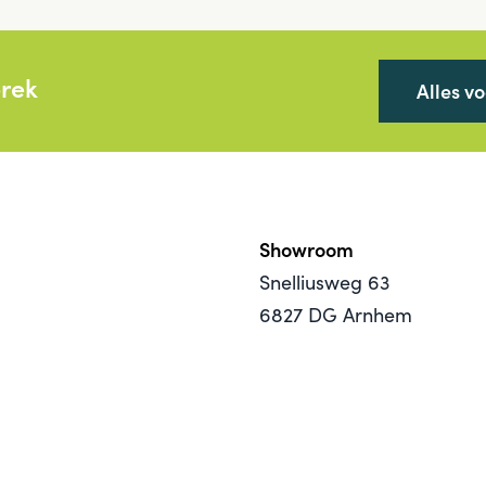
prek
Alles v
Showroom
Snelliusweg 63
6827 DG Arnhem