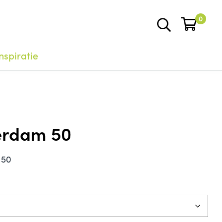
0
nspiratie
erdam 50
 50