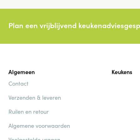
Plan een vrijblijvend keukenadviesges
Algemeen
Keukens
Contact
Verzenden & leveren
Ruilen en retour
Algemene voorwaarden
Veelgestelde vragen