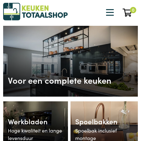
0
Voor een complete keuken
Werkbladen
Spoelbakken
Hoge kwaliteit en lange
Spoelbak inclusief
levensduur
montage