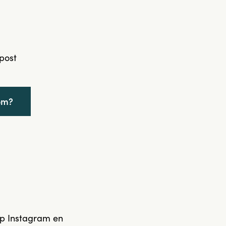
post
om?
op Instagram en