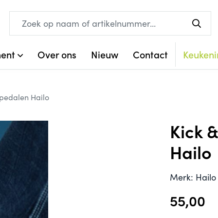
ment
Over ons
Nieuw
Contact
Keukeni
tpedalen Hailo
Kick 
Hailo
Merk: Hailo
55,00