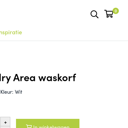
0
nspiratie
ry Area waskorf
Kleur: Wit
+
In winkelwagen