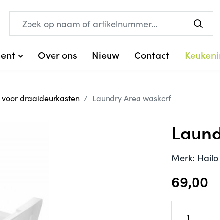
ment
Over ons
Nieuw
Contact
Keukeni
 voor draaideurkasten
Laundry Area waskorf
Laund
Merk: Hailo 
69,00