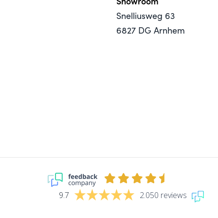
Showroom
Snelliusweg 63
6827 DG Arnhem
9.7
2.050 reviews