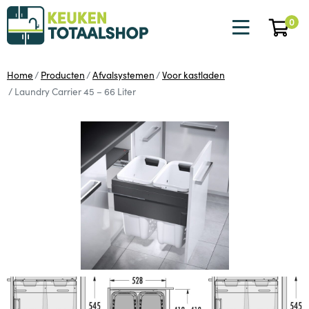
0
Home
Producten
Afvalsystemen
Voor kastladen
Laundry Carrier 45 – 66 Liter