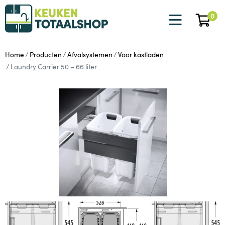
0
Home
Producten
Afvalsystemen
Voor kastladen
Laundry Carrier 50 – 66 liter