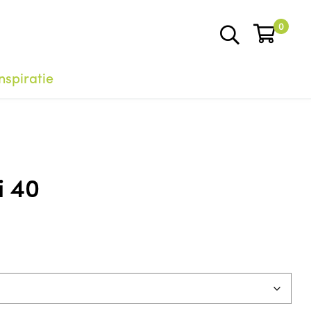
0
nspiratie
 40