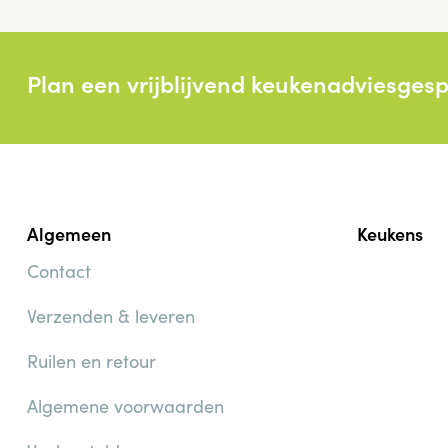
Plan een vrijblijvend keukenadviesges
Algemeen
Keukens
Contact
Verzenden & leveren
Ruilen en retour
Algemene voorwaarden