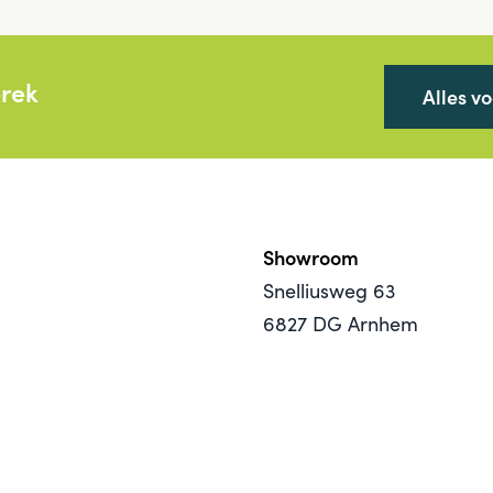
prek
Alles v
Showroom
Snelliusweg 63
6827 DG Arnhem