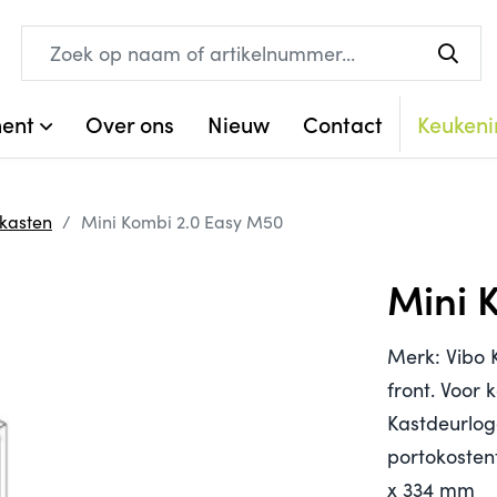
ment
Over ons
Nieuw
Contact
Keukeni
rkasten
Mini Kombi 2.0 Easy M50
Mini 
Merk: Vibo 
front. Voor 
Kastdeurlog
portokosten
x 334 mm