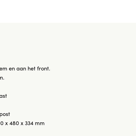
m en aan het front.
m.
ast
post
50 x 480 x 334 mm