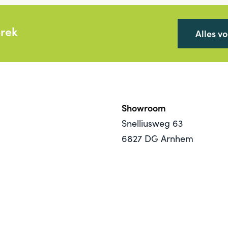
prek
Alles v
Showroom
Snelliusweg 63
6827 DG Arnhem