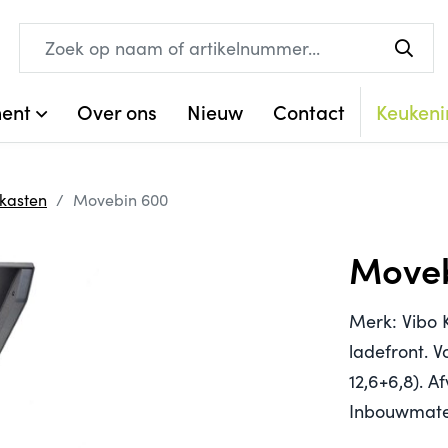
ment
Over ons
Nieuw
Contact
Keukeni
rkasten
Movebin 600
Moveb
Merk: Vibo 
ladefront. V
12,6+6,8). A
Inbouwmate