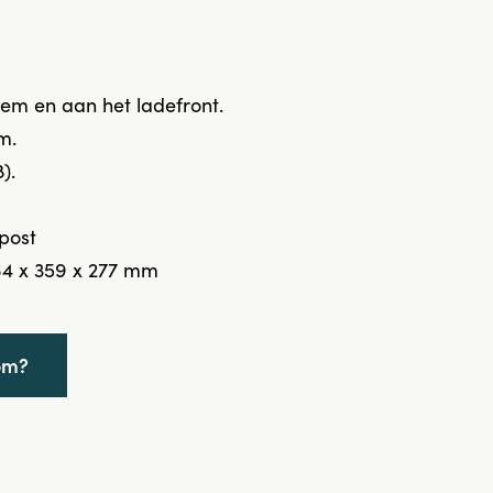
m en aan het ladefront.
m.
).
post
4 x 359 x 277 mm
om?