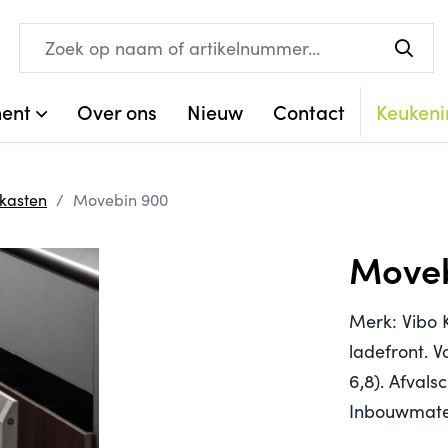
ment
Over ons
Nieuw
Contact
Keukeni
rkasten
Movebin 900
Moveb
Merk: Vibo 
ladefront. V
6,8). Afvals
Inbouwmate