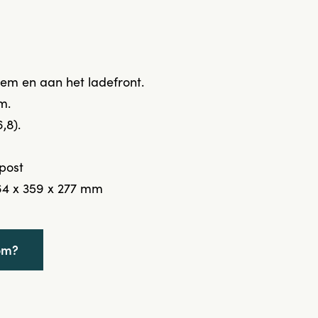
m en aan het ladefront.
m.
6,8).
post
4 x 359 x 277 mm
om?