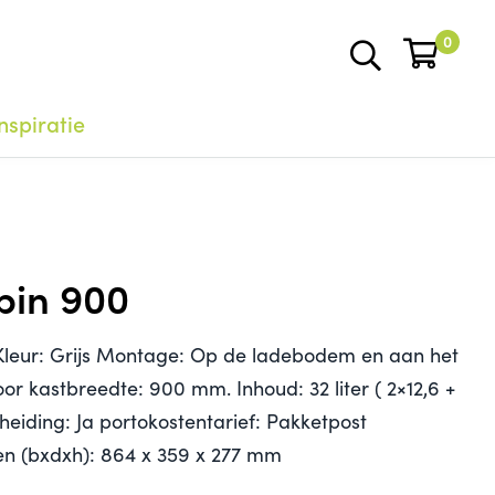
0
nspiratie
in 900
Kleur: Grijs Montage: Op de ladebodem en aan het
oor kastbreedte: 900 mm. Inhoud: 32 liter ( 2×12,6 +
cheiding: Ja portokostentarief: Pakketpost
n (bxdxh): 864 x 359 x 277 mm