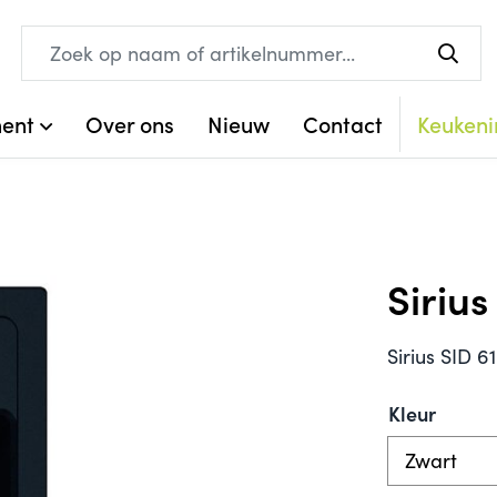
ment
Over ons
Nieuw
Contact
Keukeni
Sirius
Sirius SID 6
Kleur