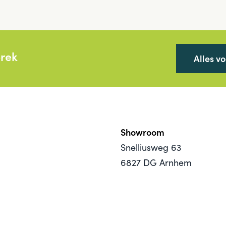
prek
Alles v
Showroom
Snelliusweg 63
6827 DG Arnhem