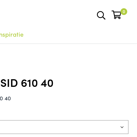
0
nspiratie
 SID 610 40
10 40