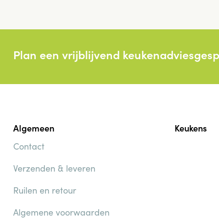
Plan een vrijblijvend keukenadviesges
Algemeen
Keukens
Contact
Verzenden & leveren
Ruilen en retour
Algemene voorwaarden