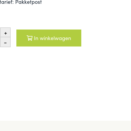
tarief: Pakketpost
+
In winkelwagen
-