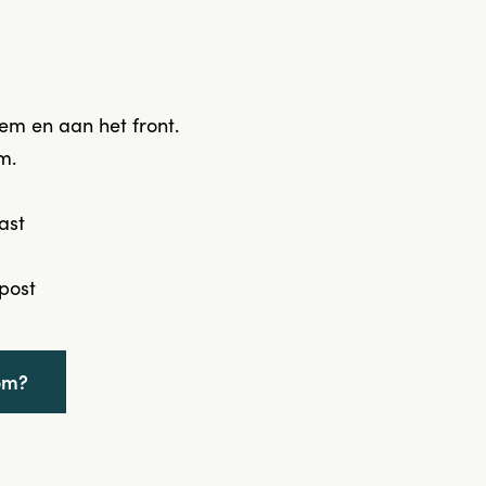
m en aan het front.
m.
ast
post
om?