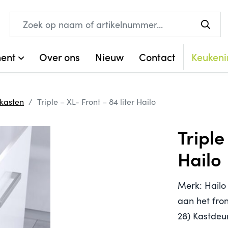
ment
Over ons
Nieuw
Contact
Keukeni
rkasten
Triple – XL- Front – 84 liter Hailo
Triple
Hailo
Merk: Hailo
aan het fron
28) Kastdeur