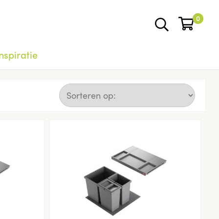
0
nspiratie