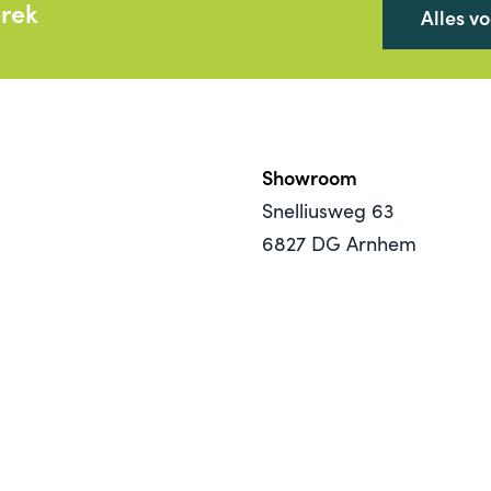
prek
Alles v
Showroom
Snelliusweg 63
6827 DG Arnhem