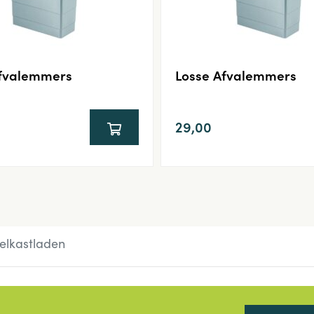
Afvalemmers
Losse Afvalemmers
29,00
elkastladen