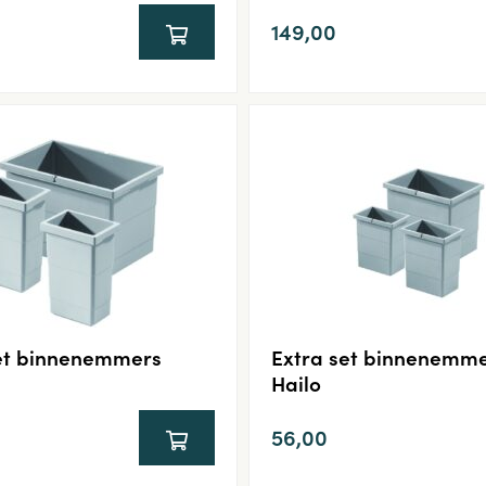
149,00
et binnenemmers
Extra set binnenemm
Hailo
56,00