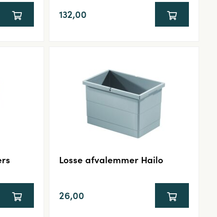
132,00
ers
Losse afvalemmer Hailo
26,00