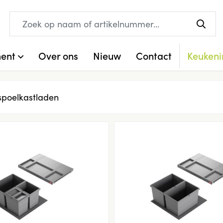
ment
Over ons
Nieuw
Contact
Keukeni
spoelkastladen