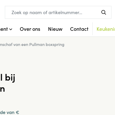
ment
Over ons
Nieuw
Contact
Keukeni
aanschaf van een Pullman boxspring
 bij
an
rde van €