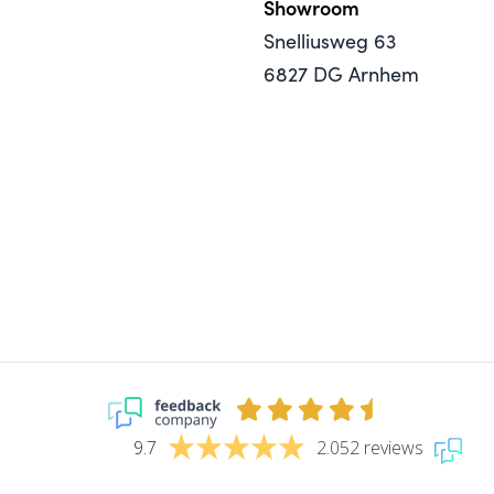
Showroom
Snelliusweg 63
6827 DG Arnhem
9.7
2.052 reviews