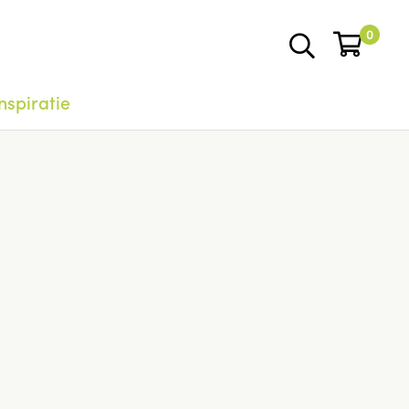
0
nspiratie