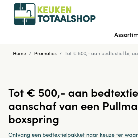
Assorti
Home
Promoties
Tot € 500,- aan bedtextiel bij 
Tot € 500,- aan bedtextiel
aanschaf van een Pullm
boxspring
Ontvang een bedtextielpakket naar keuze ter waa