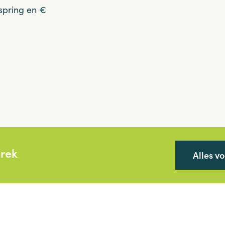
spring en €
prek
Alles v