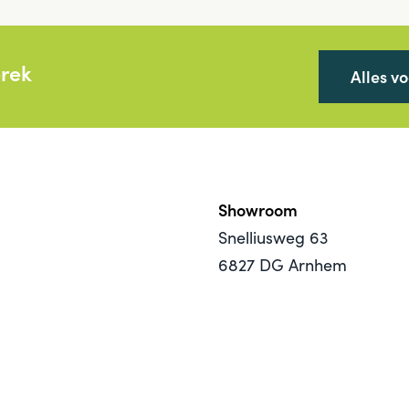
prek
Alles v
Showroom
Snelliusweg 63
6827 DG Arnhem