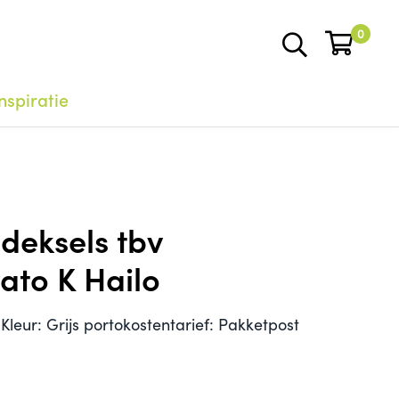
0
nspiratie
 deksels tbv
ato K Hailo
Kleur: Grijs portokostentarief: Pakketpost