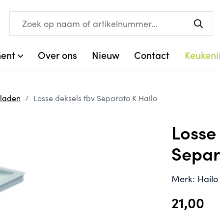
ment
Over ons
Nieuw
Contact
Keukeni
tladen
Losse deksels tbv Separato K Hailo
Losse
Separ
Merk: Hailo 
21,00