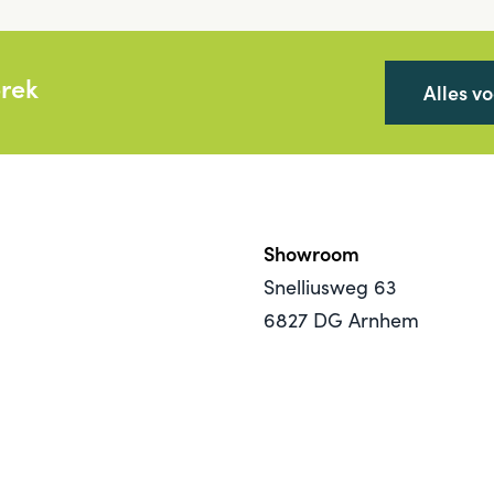
prek
Alles v
Showroom
Snelliusweg 63
6827 DG Arnhem