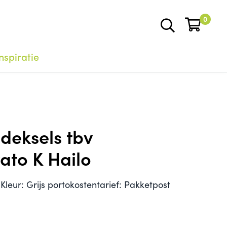
0
nspiratie
 deksels tbv
ato K Hailo
Kleur: Grijs portokostentarief: Pakketpost