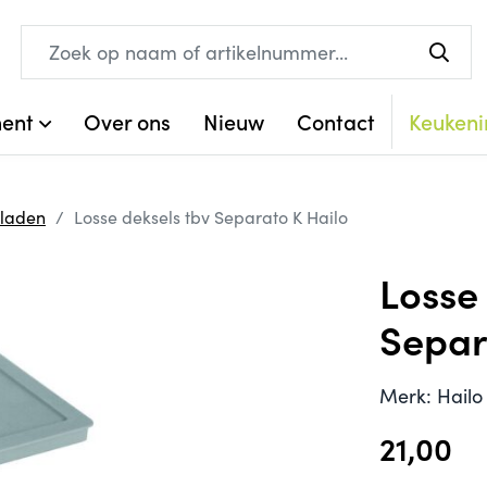
ment
Over ons
Nieuw
Contact
Keukeni
tladen
Losse deksels tbv Separato K Hailo
Losse
Separ
Merk: Hailo 
21,00